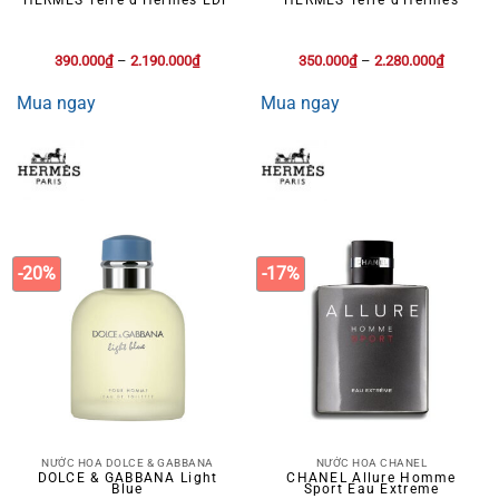
390.000
₫
–
2.190.000
₫
350.000
₫
–
2.280.000
₫
Mua ngay
Mua ngay
-20%
-17%
NƯỚC HOA DOLCE & GABBANA
NƯỚC HOA CHANEL
DOLCE & GABBANA Light
CHANEL Allure Homme
Blue
Sport Eau Extreme