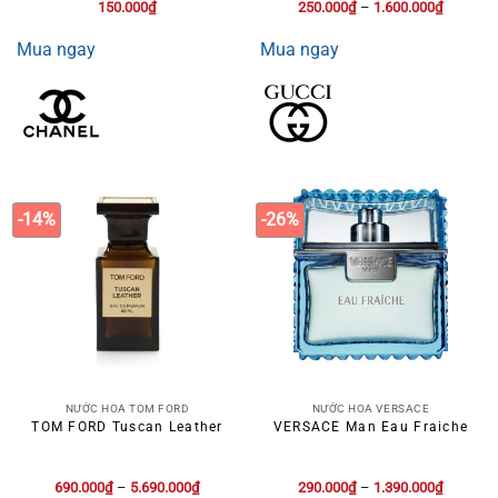
150.000
₫
250.000
₫
–
1.600.000
₫
Mua ngay
Mua ngay
-14%
-26%
NƯỚC HOA TOM FORD
NƯỚC HOA VERSACE
TOM FORD Tuscan Leather
VERSACE Man Eau Fraiche
690.000
₫
–
5.690.000
₫
290.000
₫
–
1.390.000
₫