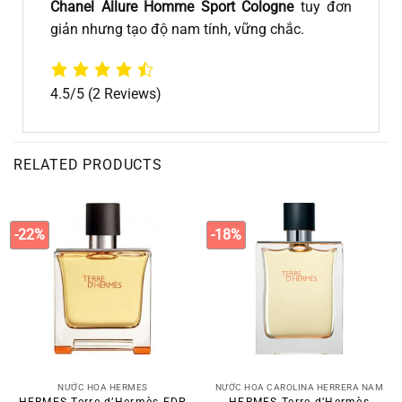
Chanel Allure Homme Sport Cologne
tuy đơn
giản nhưng tạo độ nam tính, vững chắc.
4.5/5
(2 Reviews)
RELATED PRODUCTS
-22%
-18%
NƯỚC HOA HERMES
NƯỚC HOA CAROLINA HERRERA NAM
HERMES Terre d’Hermès EDP
HERMES Terre d’Hermès