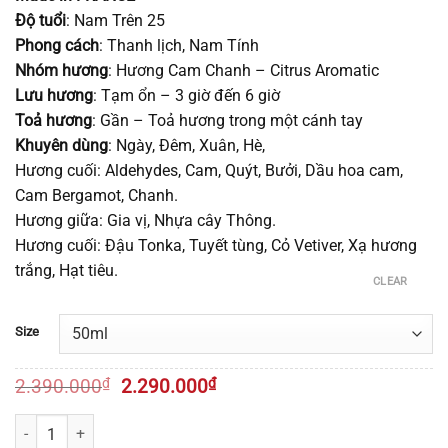
Độ tuổi
: Nam Trên 25
Phong cách
: Thanh lịch, Nam Tính
Nhóm hương
: Hương Cam Chanh – Citrus Aromatic
Lưu hương
: Tạm ổn – 3 giờ đến 6 giờ
Toả hương
: Gần – Toả hương trong một cánh tay
Khuyên dùng
: Ngày, Đêm, Xuân, Hè,
Hương cuối: Aldehydes, Cam, Quýt, Bưởi, Dầu hoa cam,
Cam Bergamot, Chanh.
Hương giữa: Gia vị, Nhựa cây Thông.
Hương cuối: Đậu Tonka, Tuyết tùng, Cỏ Vetiver, Xạ hương
trắng, Hạt tiêu.
CLEAR
Size
Original
Current
2.390.000
₫
2.290.000
₫
price
price
was:
is:
Quantity
2.390.000₫.
2.290.000₫.