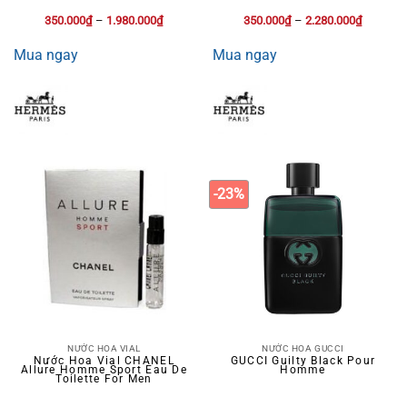
350.000
₫
–
1.980.000
₫
350.000
₫
–
2.280.000
₫
Mua ngay
Mua ngay
-23%
NƯỚC HOA VIAL
NƯỚC HOA GUCCI
Nước Hoa Vial CHANEL
GUCCI Guilty Black Pour
Allure Homme Sport Eau De
Homme
Toilette For Men