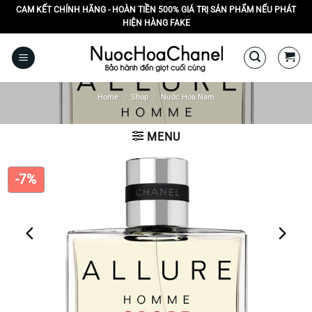
Skip
CAM KẾT CHÍNH HÃNG - HOÀN TIỀN 500% GIÁ TRỊ SẢN PHẨM NẾU PHÁT
HIỆN HÀNG FAKE
to
content
Home
/
Shop
/
Nước Hoa Nam
MENU
-7%